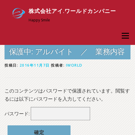
コ
株式会社アイ.ワールドカンパニー
ン
テ
Happy Smile
ン
メニュ
ツ
へ
保護中: アルバイト ／ 業務内容
ス
アイ．ワールドについて
採用情報
新卒採用
キ
投稿日:
2016年11月7日
投稿者:
IWORLD
ッ
お問い合わせ
スタッフ専用ページ
プ
このコンテンツはパスワードで保護されています。閲覧す
るには以下にパスワードを入力してください。
パスワード: