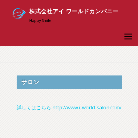
コ
株式会社アイ.ワールドカンパニー
ン
テ
Happy Smile
ン
メニュ
ツ
へ
ス
アイ．ワールドについて
採用情報
新卒採用
キ
ッ
お問い合わせ
スタッフ専用ページ
プ
サロン
詳しくはこちら http://www.i-world-salon.com/