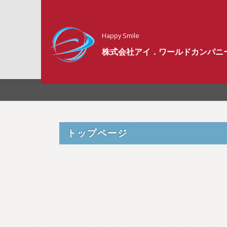
コ
ン
テ
Happy Smile
ン
株式会社アイ．ワールドカンパニ
ツ
へ
ス
キ
ッ
プ
トップページ