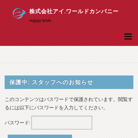
コ
株式会社アイ.ワールドカンパニー
ン
テ
Happy Smile
ン
メニュ
ツ
へ
ス
アイ．ワールドについて
採用情報
新卒採用
キ
ッ
お問い合わせ
スタッフ専用ページ
プ
保護中: スタッフへのお知らせ
このコンテンツはパスワードで保護されています。閲覧す
るには以下にパスワードを入力してください。
パスワード: