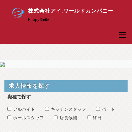
コ
株式会社アイ.ワールドカンパニー
ン
テ
Happy Smile
ン
メニュ
ツ
へ
ス
アイ．ワールドについて
採用情報
新卒採用
キ
ッ
お問い合わせ
スタッフ専用ページ
プ
求人情報を探す
職種で探す
アルバイト
キッチンスタッフ
パート
ホールスタッフ
店長候補
終日